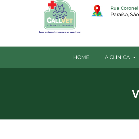
Rua Coronel 
Paraíso, Sã
HOME
A CLÍNICA
V