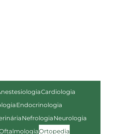
nestesiologia
Cardiologia
logia
Endocrinologia
rinária
Nefrologia
Neurologia
Oftalmologia
Ortopedia