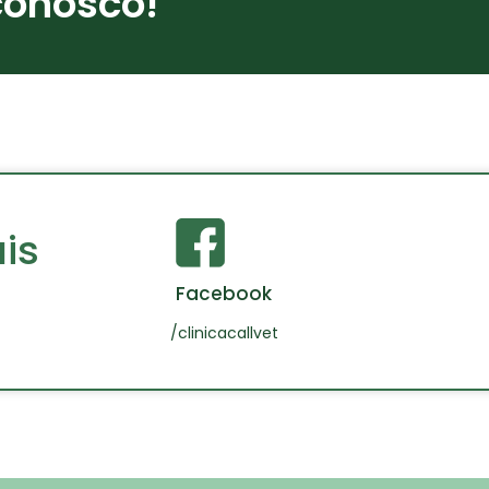
conosco!
is
Facebook
/clinicacallvet