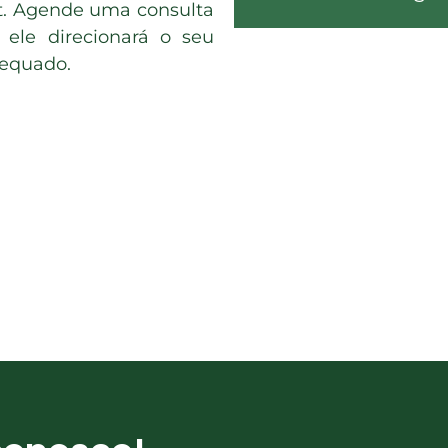
et. Agende uma consulta
ele direcionará o seu
dequado.