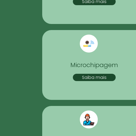
Saiba mais
Microchipagem
Saiba mais