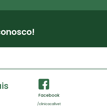
conosco!
is
Facebook
/clinicacallvet