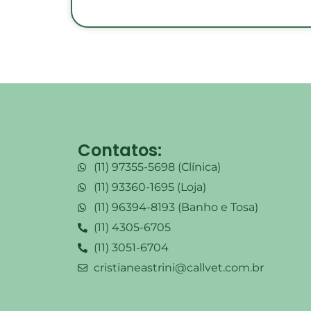
Contatos:
(11) 97355-5698 (Clínica)
(11) 93360-1695 (Loja)
(11) 96394-8193 (Banho e Tosa)
(11) 4305-6705
(11) 3051-6704
cristianeastrini@callvet.com.br